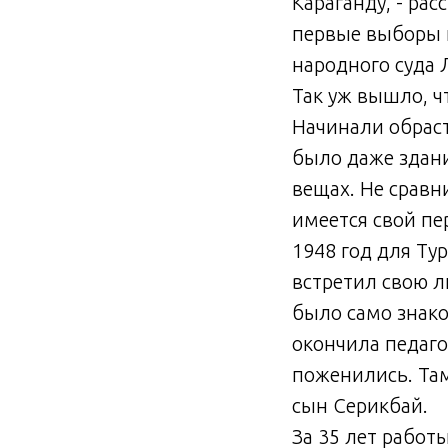
Караганду, - рас
первые выборы н
народного суда 
Так уж вышло, ч
Начинали обраст
было даже здани
вещах. Не сравн
имеется свой п
1948 год для Ту
встретил свою л
было само знако
окончила педаго
поженились. Там 
сын Серикбай.
За 35 лет работ