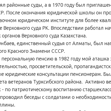
лял районные суды, а в 1970 году был приглаше
СР. После окончания юридической школы он пр
заочном юридическом институте для более кв
е Верховного суда РК. Впоследствии работал н
 органов Верховного суда Казахстана.
унбаев, единственный судья от Алматы, был н
ого Красного Знамени СССР.
 персональную пенсию в 1982 году мой аташка
тельностью, просветительской, пропагандистск
ые юридические консультации пенсионерам. Бы
ета ветеранов Турксибского района. Активно в
х - по патриотическому воспитанию старшекласс
х проводил беседы с солдатами о необходимос
плины.