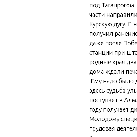
под Таганрогом. 
части направили
Курскую дугу. В
получил ранени
даже после Поб
станции при шта
родные края два
дома ждали печа
Ему надо было д
здесь судьба ул
поступает в Алм
году получает д
Молодому специа
трудовая деятел