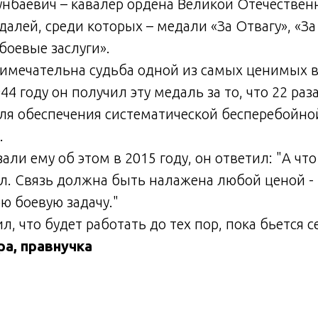
нбаевич – кавалер ордена Великой Отечествен
едалей, среди которых – медали «За Отвагу», «З
боевые заслуги».
римечательна судьба одной из самых ценимых 
944 году он получил эту медаль за то, что 22 раз
ля обеспечения систематической бесперебойн
.
али ему об этом в 2015 году, он ответил: "А что
ал. Связь должна быть налажена любой ценой - 
ю боевую задачу."
л, что будет работать до тех пор, пока бьется с
а, правнучка