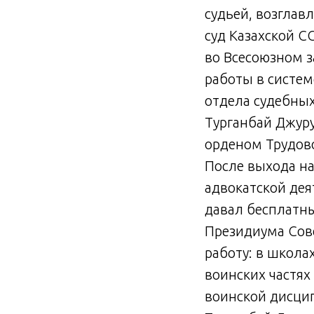
судьей, возглав
суд Казахской С
во Всесоюзном 
работы в систем
отдела судебных
Турганбай Джур
орденом Трудов
После выхода на
адвокатской дея
давал бесплатн
Президиума Сов
работу: в школа
воинских частя
воинской дисци