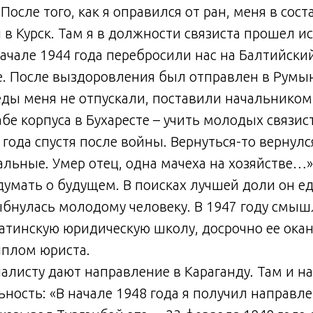
После того, как я оправился от ран, меня в сос
 в Курск. Там я в должности связиста прошел и
 начале 1944 года перебросили нас на Балтийски
е. После выздоровления был отправлен в Румы
еды меня не отпускали, поставили начальнико
бе корпуса в Бухаресте – учить молодых связист
 года спустя после войны. Вернуться-то вернулс
льные. Умер отец, одна мачеха на хозяйстве…
умать о будущем. В поисках лучшей доли он ед
ыбнулась молодому человеку. В 1947 году смы
атинскую юридическую школу, досрочно ее оканч
иплом юриста.
листу дают направление в Караганду. Там и на
ьность: «В начале 1948 года я получил направле