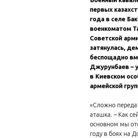
первых казахст
года в селе Ба
военкоматом Та
Советской арми
затянулась, де
беспощадно вме
Джурунбаев – у
в Киевском осо
армейской гру
«Сложно передат
аташка. – Как с
основном мы отс
году в боях на 