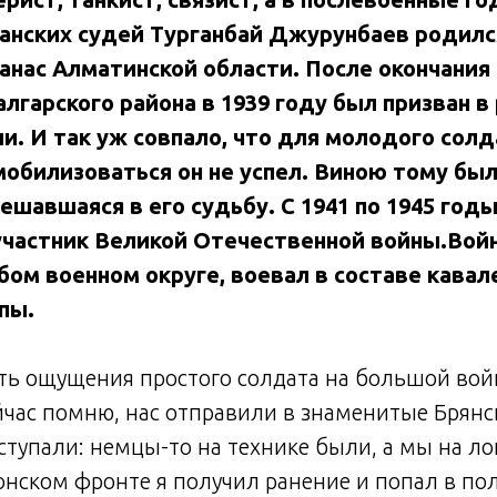
анских судей Турганбай Джурунбаев родился
канас Алматинской области. После окончани
лгарского района в 1939 году был призван в
и. И так уж совпало, что для молодого сол
мобилизоваться он не успел. Виною тому был
шавшаяся в его судьбу. С 1941 по 1945 год
частник Великой Отечественной войны.Войн
бом военном округе, воевал в составе кавал
ппы.
ь ощущения простого солдата на большой войн
ейчас помню, нас отправили в знаменитые Брянск
тупали: немцы-то на технике были, а мы на ло
Донском фронте я получил ранение и попал в по