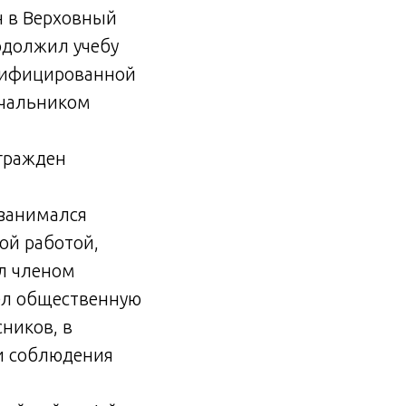
н в Верховный
одолжил учебу
алифицированной
ачальником
агражден
 занимался
ой работой,
л членом
ел общественную
ников, в
ти соблюдения