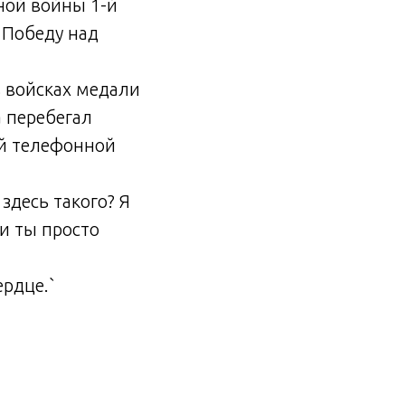
ной войны 1-й
а Победу над
в войсках медали
а перебегал
ой телефонной
 здесь такого? Я
и ты просто
ердце.`