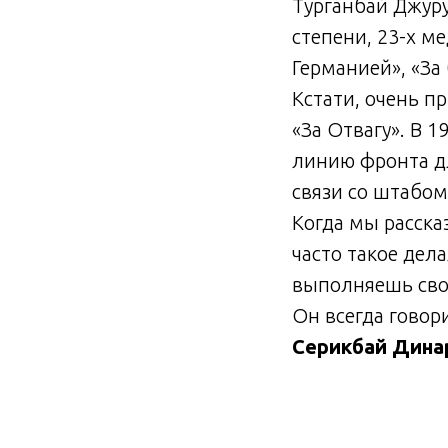
Турганбай Джуру
степени, 23-х м
Германией», «За 
Кстати, очень п
«За Отвагу». В 1
линию фронта д
связи со штабом
Когда мы рассказ
часто такое дел
выполняешь сво
Он всегда говори
Серикбай Динар