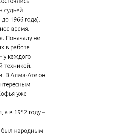
 состоялись
н судьей
до 1966 года).
ное время.
я. Поначалу не
х в работе
– у каждого
й техникой.
и. В Алма-Ате он
Интересным
Софья уже
 а в 1952 году –
ев был народным