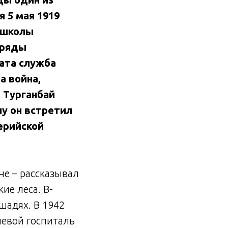
 5 мая 1919
я школы
 ряды
дата служба
а война,
ы Турганбай
у он встретил
ерийской
е – рассказывал
ие леса. В-
шадях. В 1942
левой госпиталь