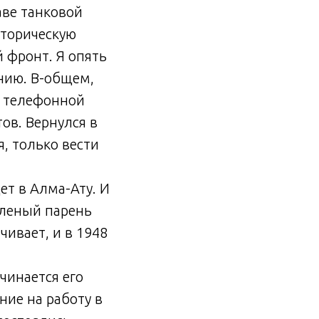
таве танковой
сторическую
й фронт. Я опять
нию. В-общем,
м телефонной
ов. Вернулся в
я, только вести
»
ет в Алма-Ату. И
шленый парень
ивает, и в 1948
чинается его
ние на работу в