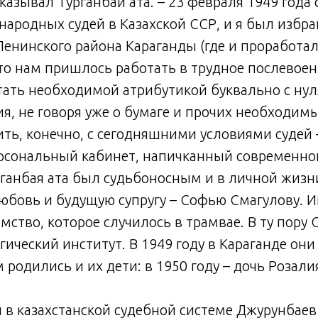
сказывал Турганбай ата. – 23 февраля 1949 года
ародных судей в Казахской ССР, и я был избра
Ленинского района Караганды (где и проработал 
то нам пришлось работать в трудное послевоен
ать необходимой атрибутикой буквально с нул
я, не говоря уже о бумаге и прочих необходимы
ить, конечно, с сегодняшними условиями судей 
ерсональный кабинет, напичканный современно
рганбая ата был судьбоносным и в личной жизн
юбовь и будущую супругу – Софью Смагулову. 
мство, которое случилось в трамвае. В ту пору 
гический институт. В 1949 году в Караганде они
родились и их дети: в 1950 году – дочь Розалия,
ы в казахстанской судебной системе Джурунба