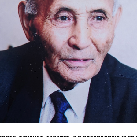
рист, танкист, связист, а в послевоенные го