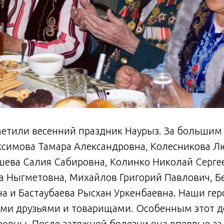
метили весенний праздник Наурыз. За большим
ксимова Тамара Александровна, Колесникова 
шева Салия Сабировна, Колинко Николай Серге
а Ныгметовна, Михайлов Григорий Павлович, Б
а и Бастаубаева Рысхан Уркенбаевна. Наши гер
ыми друзьями и товарищами. Особенным этот д
вны. После затяжной болезни она впервые за 