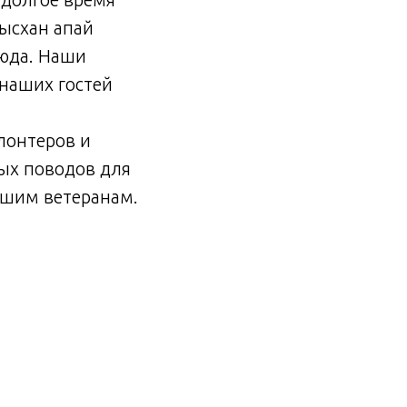
Рысхан апай
люда. Наши
наших гостей
лонтеров и
ных поводов для
нашим ветеранам.