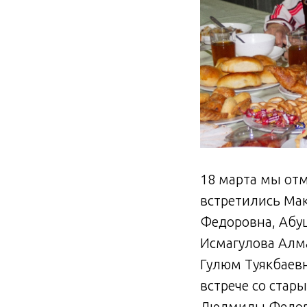
18 марта мы от
встретились Ма
Федоровна, Абу
Исмагулова Алм
Гулюм Туякбаевн
встрече со стар
Людмилы Федоро