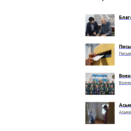
Благ
Пись
Письм
Воен
Военн
Асьм
Асьма