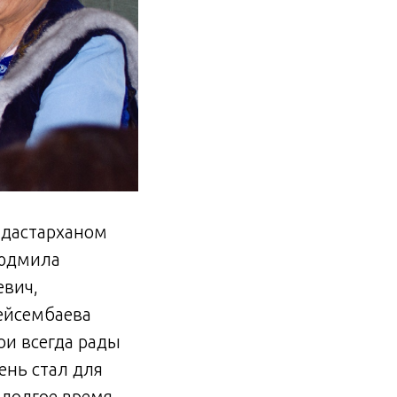
 дастарханом
Людмила
евич,
ейсембаева
ои всегда рады
ень стал для
долгое время