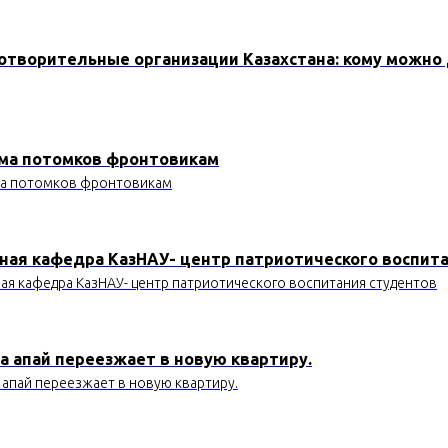
отворительные организации Казахстана: кому можно
ма потомков фронтовикам
а потомков фронтовикам
ная кафедра КазНАУ- центр патриотического воспит
ая кафедра КазНАУ- центр патриотического воспитания студентов
а апай переезжает в новую квартиру.
 апай переезжает в новую квартиру.