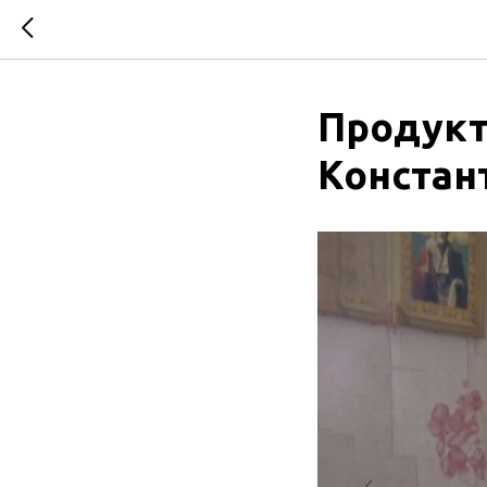
Продук
Констан