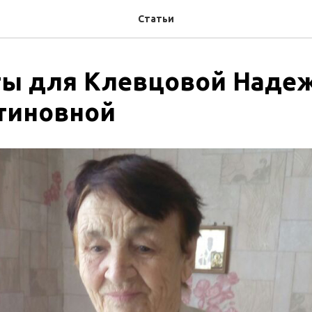
Статьи
ты для Клевцовой Наде
тиновной