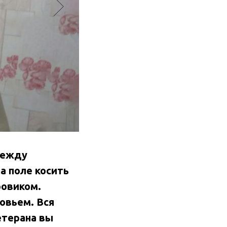
дежду
а поле косить
ровиком.
ровьем. Вся
етерана вы