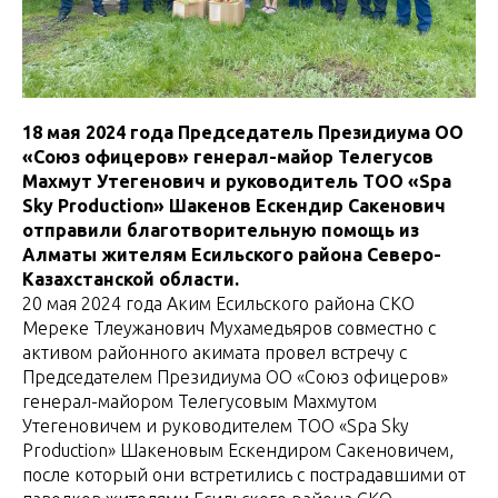
18 мая 2024 года Председатель Президиума ОО
«Союз офицеров» генерал-майор Телегусов
Махмут Утегенович и руководитель ТОО «Spa
Sky Production» Шакенов Ескендир Сакенович
отправили благотворительную помощь из
Алматы жителям Есильского района Северо-
Казахстанской области.
20 мая 2024 года Аким Есильского района СКО
Мереке Тлеужанович Мухамедьяров совместно с
активом районного акимата провел встречу с
Председателем Президиума ОО «Союз офицеров»
генерал-майором Телегусовым Махмутом
Утегеновичем и руководителем ТОО «Spa Sky
Production» Шакеновым Ескендиром Сакеновичем,
после который они встретились с пострадавшими от