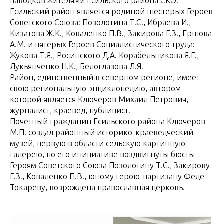
паводков жителями Есильского района СКО.
Есильский район является родиной шестерых Героев
Советского Союза: Позолотина Т.С., Ибраева И.,
Кизатова Ж.К., Коваленко П.В., Закирова Г.З., Ершова
А.М. и пятерых Героев Социалистического труда:
Жукова Т.Я., Росинского Д.А. Корабельникова Я.Г.,
Лукьянченко Н.К., Белоглазова Л.Я.
Район, единственный в северном регионе, имеет
свою региональную энциклопедию, автором
которой является Ключеров Михаил Петрович,
журналист, краевед, публицист.
Почетный гражданин Есильского района Ключеров
М.П. создал районный историко-краеведческий
музей, первую в области сельскую картинную
галерею, по его инициативе воздвигнуты бюсты
Героям Советского Союза Позолотину Т.С., Закирову
Г.З., Коваленко П.В., юному герою-партизану Феде
Токареву, возрождена православная церковь.