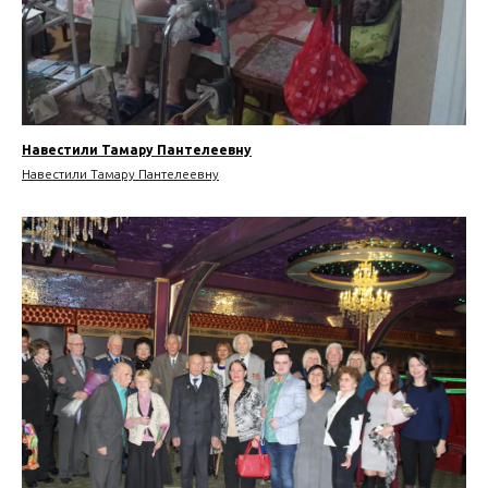
Навестили Тамару Пантелеевну
Навестили Тамару Пантелеевну