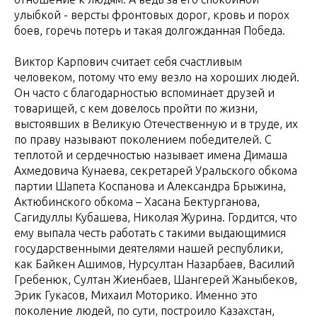
улыбкой - версты фронтовых дорог, кровь и порох
боев, горечь потерь и такая долгожданная Победа.
Виктор Карпович считает себя счастливым
человеком, потому что ему везло на хороших людей.
Он часто с благодарностью вспоминает друзей и
товарищей, с кем довелось пройти по жизни,
выстоявших в Великую Отечественную и в труде, их
по праву называют поколением победителей. С
теплотой и сердечностью называет имена Димаша
Ахмедовича Кунаева, секретарей Уральского обкома
партии Шапета Коспанова и Александра Брыжина,
Актюбинского обкома – Хасана Бектурганова,
Сагидуллы Кубашева, Николая Журина. Гордится, что
ему выпала честь работать с такими выдающимися
государственными деятелями нашей республики,
как Байкен Ашимов, Нурсултан Назарбаев, Василий
Гребенюк, Султан Жиенбаев, Шангерей Жаныбеков,
Эрик Гукасов, Михаил Моторико. Именно это
поколение людей, по сути, построило Казахстан,