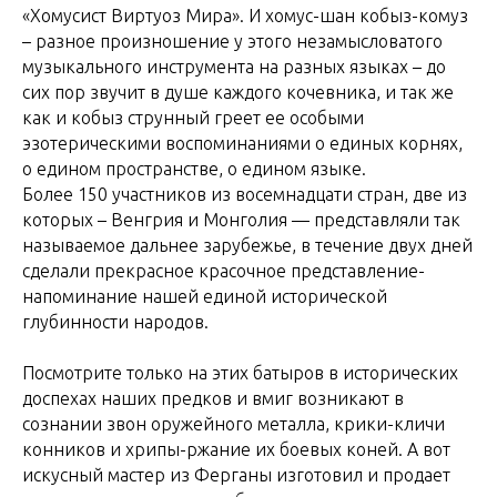
«Хомусист Виртуоз Мира». И хомус-шан кобыз-комуз
– разное произношение у этого незамысловатого
музыкального инструмента на разных языках – до
сих пор звучит в душе каждого кочевника, и так же
как и кобыз струнный греет ее особыми
эзотерическими воспоминаниями о единых корнях,
о едином пространстве, о едином языке.
Более 150 участников из восемнадцати стран, две из
которых – Венгрия и Монголия — представляли так
называемое дальнее зарубежье, в течение двух дней
сделали прекрасное красочное представление-
напоминание нашей единой исторической
глубинности народов.
Посмотрите только на этих батыров в исторических
доспехах наших предков и вмиг возникают в
сознании звон оружейного металла, крики-кличи
конников и хрипы-ржание их боевых коней. А вот
искусный мастер из Ферганы изготовил и продает