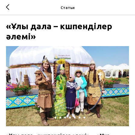
Статьи
«Ұлы дала – көшпенділер
әлемі»