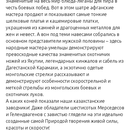
знаменитые на весь мир блюда-ляганы для пира в
честь боевых побед. Вот в этом шатре афганские
мастера продают и показывают самые тонкие
шелковые платья и кашемировые платки,
украшения из камней и драгоценных металлов для
жен и невест. А вон под теми навесами собрались в
основном представители мужской половины – здесь
народные мастера-умельцы демонстрируют
превосходные качества знаменитых охотничих
ножей из Якутии, легендарных кинжалов и сабель из
Дагестанской Карамахи, а экзотично одетые
монгольские стрелки рассказывают и
демонстрируют особенности скорострельной и
меткой стрельбы из монгольских боевых и
охотничих луков.
А каких коней показали наши казахстанские
заводчики! Даже обладатели шестисотых Мерседесов
и Гелендвагенов с завистью глядели на эти идеально
созданные самой Природой творения живой силы,
красоты и скорости!