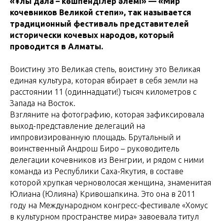
«Ұлы дала – көшпенділер әлемі» — «Мир
кочевников Великой степи», так называется
традиционный фестиваль представителей
исторически кочевых народов, который
проводится в Алматы.
Воистину это Великая степь, воистину это Великая
единая культура, которая вбирает в себя земли на
расстоянии 11 (одиннадцати!) тысяч километров с
Запада на Восток.
Взгляните на фотографию, которая зафиксировала
выход-представление делегаций на
импровизированную площадь. Брутальный и
воинственный Андрош Биро – руководитель
делегации кочевников из Венгрии, и рядом с ними
команда из Республики Саха-Якутия, в составе
которой хрупкая черноволосая женщина, знаменитая
Юлиана (Юлияна) Кривошапкина. Это она в 2011
году на Международном конгресс-фестивале «Хомус
в культурном пространстве мира» завоевала титул