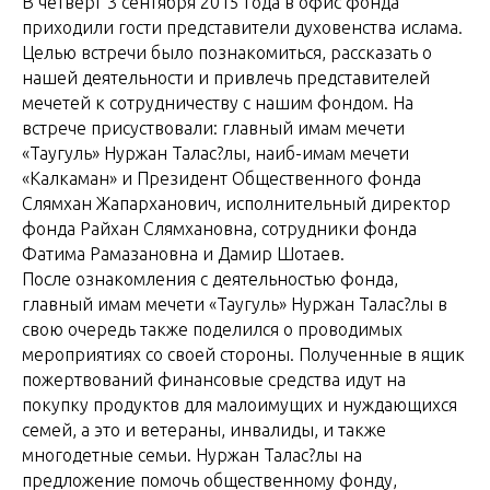
В четверг 3 сентября 2015 года в офис фонда
приходили гости представители духовенства ислама.
Целью встречи было познакомиться, рассказать о
нашей деятельности и привлечь представителей
мечетей к сотрудничеству с нашим фондом. На
встрече присуствовали: главный имам мечети
«Таугуль» Нуржан Талас?лы, наиб-имам мечети
«Калкаман» и Президент Общественного фонда
Слямхан Жапарханович, исполнительный директор
фонда Райхан Слямхановна, сотрудники фонда
Фатима Рамазановна и Дамир Шотаев.
После ознакомления с деятельностью фонда,
главный имам мечети «Таугуль» Нуржан Талас?лы в
свою очередь также поделился о проводимых
мероприятиях со своей стороны. Полученные в ящик
пожертвований финансовые средства идут на
покупку продуктов для малоимущих и нуждающихся
семей, а это и ветераны, инвалиды, и также
многодетные семьи. Нуржан Талас?лы на
предложение помочь общественному фонду,